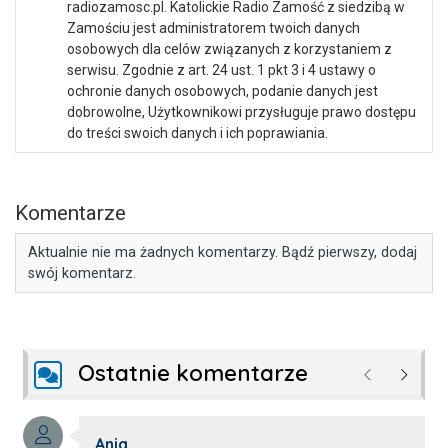
radiozamosc.pl. Katolickie Radio Zamość z siedzibą w
Zamościu jest administratorem twoich danych
osobowych dla celów związanych z korzystaniem z
serwisu. Zgodnie z art. 24 ust. 1 pkt 3 i 4 ustawy o
ochronie danych osobowych, podanie danych jest
dobrowolne, Użytkownikowi przysługuje prawo dostępu
do treści swoich danych i ich poprawiania.
Komentarze
Aktualnie nie ma żadnych komentarzy. Bądź pierwszy, dodaj
swój komentarz.
Ostatnie komentarze
Poprzednie
Następ
Autor komentarza:
Ania