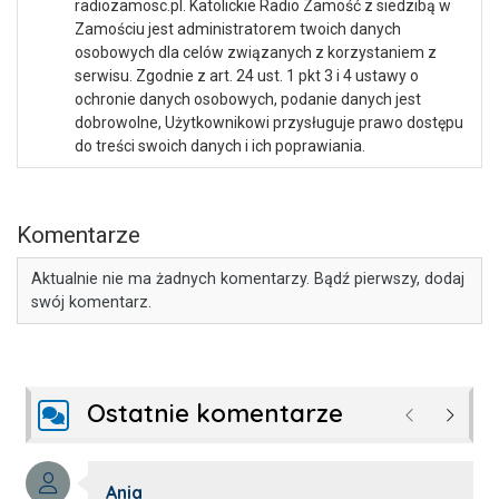
radiozamosc.pl. Katolickie Radio Zamość z siedzibą w
Zamościu jest administratorem twoich danych
osobowych dla celów związanych z korzystaniem z
serwisu. Zgodnie z art. 24 ust. 1 pkt 3 i 4 ustawy o
ochronie danych osobowych, podanie danych jest
dobrowolne, Użytkownikowi przysługuje prawo dostępu
do treści swoich danych i ich poprawiania.
Komentarze
Aktualnie nie ma żadnych komentarzy. Bądź pierwszy, dodaj
swój komentarz.
Ostatnie komentarze
Poprzednie
Następ
Autor komentarza:
Ania