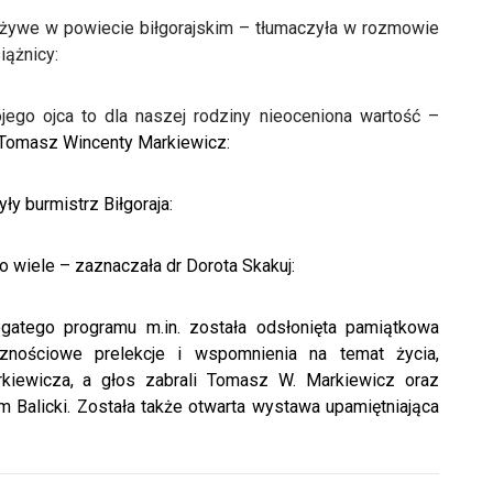
ż żywe w powiecie biłgorajskim – tłumaczyła w rozmowie
iążnicy:
ojego ojca to dla naszej rodziny nieoceniona wartość –
, Tomasz Wincenty Markiewicz:
y burmistrz Biłgoraja:
o wiele – zaznaczała dr Dorota Skakuj:
gatego programu m.in. została odsłonięta pamiątkowa
cznościowe prelekcje i wspomnienia na temat życia,
arkiewicza, a głos zabrali Tomasz W. Markiewicz oraz
am Balicki. Została także otwarta wystawa upamiętniająca