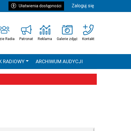
Zaloguj się
Ułatwienia dostępności
zie Radia
Patronat
Reklama
Galerie zdjęć
Kontakt
K RADIOWY
ARCHIWUM AUDYCJI
Ć
HEAVEN TOUR
 statystyki