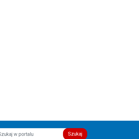
świadectwo wiary, nadziei i
miłości do drugiego człowieka.
Szczęść Boże! 🙏💙
Szukaj