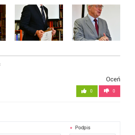
8
Oceń
0
0
Podpis