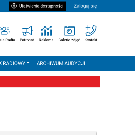
Zaloguj się
Ułatwienia dostępności
zie Radia
Patronat
Reklama
Galerie zdjęć
Kontakt
K RADIOWY
ARCHIWUM AUDYCJI
Ć
HEAVEN TOUR
 statystyki