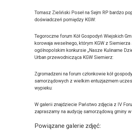
Tomasz Zieliński Poseł na Sejm RP bardzo popi
doświadczeń pomiędzy KGW:
Tegoroczne forum Kół Gospodyń Wiejskich Gmi
korowaja weselnego, którym KGW z Siemierza sł
ogólnopolskim konkursie „Nasze Kulinarne Dz
Urban przewodnicząca KGW Siemierz:
Zgromadzeni na forum członkowie kół gospodyń
samorządowych z wielkim entuzjazmem uczest
wypieku:
W galerii znajdziecie Państwo zdjęcia z IV For
zapraszamy na audycję samorządową gminy w 
Powiązane galerie zdjęć: