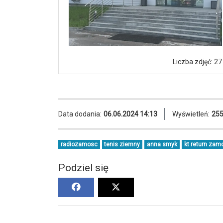
Liczba zdjęć: 27
Data dodania:
06.06.2024 14:13
Wyświetleń:
25
radiozamosc
tenis ziemny
anna smyk
kt return zam
Podziel się