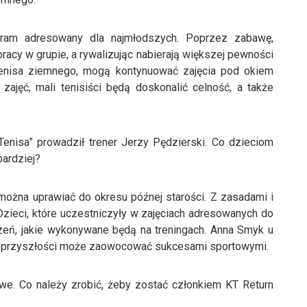
ram adresowany dla najmłodszych. Poprzez zabawę,
acy w grupie, a rywalizując nabierają większej pewności
 tenisa ziemnego, mogą kontynuować zajęcia pod okiem
ajęć, mali tenisiści będą doskonalić celność, a także
enisa” prowadził trener Jerzy Pędzierski. Co dzieciom
bardziej?
 można uprawiać do okresu późnej starości. Z zasadami i
. Dzieci, które uczestniczyły w zajęciach adresowanych do
eń, jakie wykonywane będą na treningach. Anna Smyk u
y w przyszłości może zaowocować sukcesami sportowymi.
we. Co należy zrobić, żeby zostać członkiem KT Return