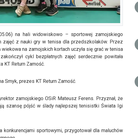
05.06) na hali widowiskowo – sportowej zamojskiego
m zajęć z nauki gry w tenisa dla przedszkolaków. Przez
pa wiekowa na zamojskich kortach uczyła się grać w tenisa
 zakończył cykl bezpłatnych zajęć serdecznie powitała
za KT Return Zamość.
na Smyk, prezes KT Return Zamość.
dyrektor zamojskiego OSiR Mateusz Ferens. Przyznał, że
ają szansę pójść w ślady najlepszej tenisistki Świata Igi
a konkurencjami sportowymi, przygotował dla maluchów
iemnego.