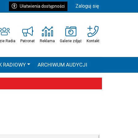
Zaloguj się
Ułatwienia dostępności
zie Radia
Patronat
Reklama
Galerie zdjęć
Kontakt
K RADIOWY
ARCHIWUM AUDYCJI
Ć
HEAVEN TOUR
 statystyki