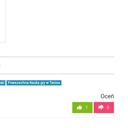
5
ość
Powszechna Nauka gry w Tenisa
Oceń
1
0