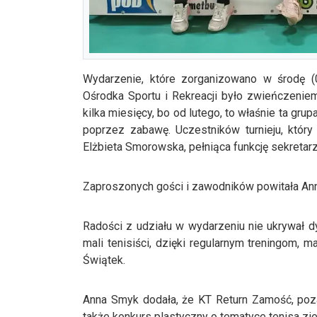
Wydarzenie, które zorganizowano w środę (
Ośrodka Sportu i Rekreacji było zwieńczenie
kilka miesięcy, bo od lutego, to właśnie ta gru
poprzez zabawę. Uczestników turnieju, który
Elżbieta Smorowska, pełniąca funkcję sekretar
Zaproszonych gości i zawodników powitała An
Radości z udziału w wydarzeniu nie ukrywał 
mali tenisiści, dzięki regularnym treningom, m
Świątek.
Anna Smyk dodała, że KT Return Zamość, poz
także konkurs plastyczny o tematyce tenisa z