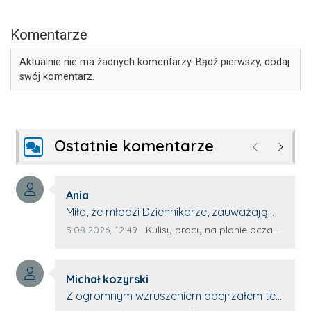
Komentarze
Aktualnie nie ma żadnych komentarzy. Bądź pierwszy, dodaj
swój komentarz.
Ostatnie komentarze
Poprzednie
Następ
Autor komentarza:
Ania
Treść komentarza:
Miło, że młodzi Dziennikarze, zauważają
młode talenty, które dopiero wkraczają
Data dodania komentarza:
Źródło komentarza:
5.08.2026, 12:49
Kulisy pracy na planie oczami młodego filmowca
na rynek pracy. Z niecierpliwością będę
czekała na rozwój kariery Kacpra i kolejny
Autor komentarza:
z nim wywiad, który przeprowadzi Pan
Michał kozyrski
Treść komentarza:
Artur.
Z ogromnym wzruszeniem obejrzałem ten