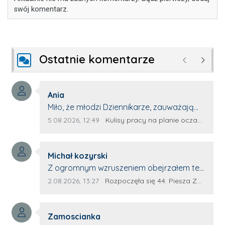
swój komentarz.
Ostatnie komentarze
Poprzednie
Następ
Autor komentarza:
Ania
Treść komentarza:
Miło, że młodzi Dziennikarze, zauważają
młode talenty, które dopiero wkraczają
Data dodania komentarza:
Źródło komentarza:
5.08.2026, 12:49
Kulisy pracy na planie oczami młodego filmowca
na rynek pracy. Z niecierpliwością będę
czekała na rozwój kariery Kacpra i kolejny
Autor komentarza:
z nim wywiad, który przeprowadzi Pan
Michał kozyrski
Treść komentarza:
Artur.
Z ogromnym wzruszeniem obejrzałem ten
materiał. ❤️ Jestem naprawdę dumny z
Data dodania komentarza:
Źródło komentarza:
2.08.2026, 13:27
Rozpoczęła się 44. Piesza Zamojsko-Lubaczowska Pielgrzymka na Jasną Górę!
Ewy Selwy, że zdecydowała się podzielić
swoim świadectwem. To wymaga odwagi,
Autor komentarza:
pokory i wielkiego serca. Takie osoby
Zamoscianka