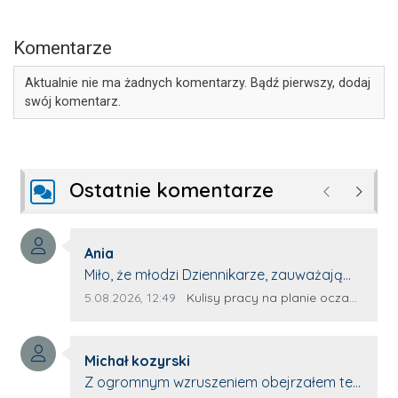
Komentarze
Aktualnie nie ma żadnych komentarzy. Bądź pierwszy, dodaj
swój komentarz.
Ostatnie komentarze
Poprzednie
Następ
Autor komentarza:
Ania
Treść komentarza:
Miło, że młodzi Dziennikarze, zauważają
młode talenty, które dopiero wkraczają
Data dodania komentarza:
Źródło komentarza:
5.08.2026, 12:49
Kulisy pracy na planie oczami młodego filmowca
na rynek pracy. Z niecierpliwością będę
czekała na rozwój kariery Kacpra i kolejny
Autor komentarza:
z nim wywiad, który przeprowadzi Pan
Michał kozyrski
Treść komentarza:
Artur.
Z ogromnym wzruszeniem obejrzałem ten