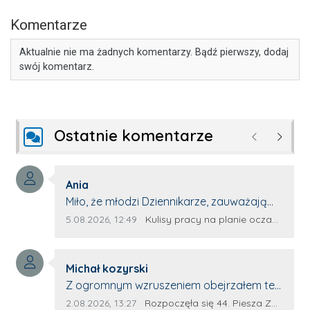
Komentarze
Aktualnie nie ma żadnych komentarzy. Bądź pierwszy, dodaj
swój komentarz.
Ostatnie komentarze
Poprzednie
Następ
Autor komentarza:
Ania
Treść komentarza:
Miło, że młodzi Dziennikarze, zauważają
młode talenty, które dopiero wkraczają
Data dodania komentarza:
Źródło komentarza:
5.08.2026, 12:49
Kulisy pracy na planie oczami młodego filmowca
na rynek pracy. Z niecierpliwością będę
czekała na rozwój kariery Kacpra i kolejny
Autor komentarza:
z nim wywiad, który przeprowadzi Pan
Michał kozyrski
Treść komentarza:
Artur.
Z ogromnym wzruszeniem obejrzałem ten
materiał. ❤️ Jestem naprawdę dumny z
Data dodania komentarza:
Źródło komentarza:
2.08.2026, 13:27
Rozpoczęła się 44. Piesza Zamojsko-Lubaczowska Pielgrzymka na Jasną Górę!