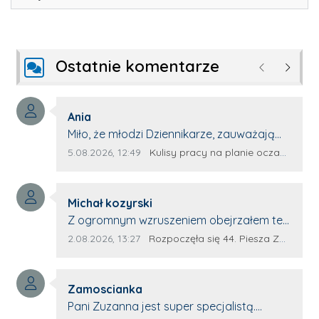
Ostatnie komentarze
Poprzednie
Następ
Autor komentarza:
Ania
Treść komentarza:
Miło, że młodzi Dziennikarze, zauważają
młode talenty, które dopiero wkraczają
Data dodania komentarza:
Źródło komentarza:
5.08.2026, 12:49
Kulisy pracy na planie oczami młodego filmowca
na rynek pracy. Z niecierpliwością będę
czekała na rozwój kariery Kacpra i kolejny
Autor komentarza:
z nim wywiad, który przeprowadzi Pan
Michał kozyrski
Treść komentarza:
Artur.
Z ogromnym wzruszeniem obejrzałem ten
materiał. ❤️ Jestem naprawdę dumny z
Data dodania komentarza:
Źródło komentarza:
2.08.2026, 13:27
Rozpoczęła się 44. Piesza Zamojsko-Lubaczowska Pielgrzymka na Jasną Górę!
Ewy Selwy, że zdecydowała się podzielić
swoim świadectwem. To wymaga odwagi,
Autor komentarza:
pokory i wielkiego serca. Takie osoby
Zamoscianka
Treść komentarza:
pokazują, że pielgrzymka nie jest tylko
Pani Zuzanna jest super specjalistą.