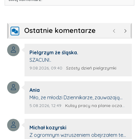
Ostatnie komentarze
Poprzednie
Następ
Autor komentarza:
Pielgrzym że śląska.
Treść komentarza:
SZACUN!..
Data dodania komentarza:
Źródło komentarza:
9.08.2026, 09:40
Szósty dzień pielgrzymki
Autor komentarza:
Ania
Treść komentarza:
Miło, że młodzi Dziennikarze, zauważają
młode talenty, które dopiero wkraczają
Data dodania komentarza:
Źródło komentarza:
5.08.2026, 12:49
Kulisy pracy na planie oczami młodego filmowca
na rynek pracy. Z niecierpliwością będę
czekała na rozwój kariery Kacpra i kolejny
Autor komentarza:
z nim wywiad, który przeprowadzi Pan
Michał kozyrski
Treść komentarza:
Artur.
Z ogromnym wzruszeniem obejrzałem ten