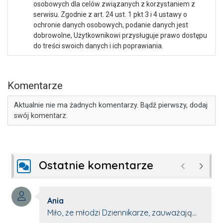
osobowych dla celów związanych z korzystaniem z
serwisu. Zgodnie z art. 24 ust. 1 pkt 3 i 4 ustawy o
ochronie danych osobowych, podanie danych jest
dobrowolne, Użytkownikowi przysługuje prawo dostępu
do treści swoich danych i ich poprawiania.
Komentarze
Aktualnie nie ma żadnych komentarzy. Bądź pierwszy, dodaj
swój komentarz.
Ostatnie komentarze
Poprzednie
Następ
Autor komentarza:
Ania
Treść komentarza:
Miło, że młodzi Dziennikarze, zauważają