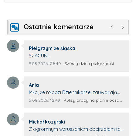
Ostatnie komentarze
Poprzednie
Następ
Autor komentarza:
Pielgrzym że śląska.
Treść komentarza:
SZACUN!..
Data dodania komentarza:
Źródło komentarza:
9.08.2026, 09:40
Szósty dzień pielgrzymki
Autor komentarza:
Ania
Treść komentarza:
Miło, że młodzi Dziennikarze, zauważają
młode talenty, które dopiero wkraczają
Data dodania komentarza:
Źródło komentarza:
5.08.2026, 12:49
Kulisy pracy na planie oczami młodego filmowca
na rynek pracy. Z niecierpliwością będę
czekała na rozwój kariery Kacpra i kolejny
Autor komentarza:
z nim wywiad, który przeprowadzi Pan
Michał kozyrski
Treść komentarza:
Artur.
Z ogromnym wzruszeniem obejrzałem ten