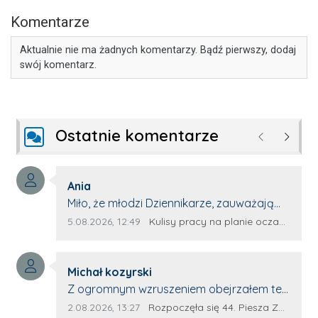
Komentarze
Aktualnie nie ma żadnych komentarzy. Bądź pierwszy, dodaj
swój komentarz.
Ostatnie komentarze
Poprzednie
Następ
Autor komentarza:
Ania
Treść komentarza:
Miło, że młodzi Dziennikarze, zauważają
młode talenty, które dopiero wkraczają
Data dodania komentarza:
Źródło komentarza:
5.08.2026, 12:49
Kulisy pracy na planie oczami młodego filmowca
na rynek pracy. Z niecierpliwością będę
czekała na rozwój kariery Kacpra i kolejny
Autor komentarza:
z nim wywiad, który przeprowadzi Pan
Michał kozyrski
Treść komentarza:
Artur.
Z ogromnym wzruszeniem obejrzałem ten
materiał. ❤️ Jestem naprawdę dumny z
Data dodania komentarza:
Źródło komentarza:
2.08.2026, 13:27
Rozpoczęła się 44. Piesza Zamojsko-Lubaczowska Pielgrzymka na Jasną Górę!