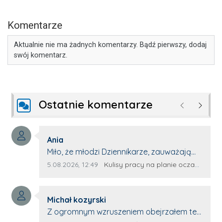
Komentarze
Aktualnie nie ma żadnych komentarzy. Bądź pierwszy, dodaj
swój komentarz.
Ostatnie komentarze
Poprzednie
Następ
Autor komentarza:
Ania
Treść komentarza:
Miło, że młodzi Dziennikarze, zauważają
młode talenty, które dopiero wkraczają
Data dodania komentarza:
Źródło komentarza:
5.08.2026, 12:49
Kulisy pracy na planie oczami młodego filmowca
na rynek pracy. Z niecierpliwością będę
czekała na rozwój kariery Kacpra i kolejny
Autor komentarza:
z nim wywiad, który przeprowadzi Pan
Michał kozyrski
Treść komentarza:
Artur.
Z ogromnym wzruszeniem obejrzałem ten