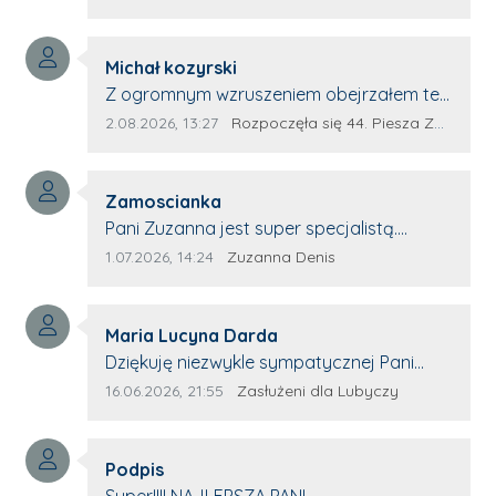
na rynek pracy. Z niecierpliwością będę
czekała na rozwój kariery Kacpra i kolejny
Autor komentarza:
z nim wywiad, który przeprowadzi Pan
Michał kozyrski
Treść komentarza:
Artur.
Z ogromnym wzruszeniem obejrzałem ten
materiał. ❤️ Jestem naprawdę dumny z
Data dodania komentarza:
Źródło komentarza:
2.08.2026, 13:27
Rozpoczęła się 44. Piesza Zamojsko-Lubaczowska Pielgrzymka na Jasną Górę!
Ewy Selwy, że zdecydowała się podzielić
swoim świadectwem. To wymaga odwagi,
Autor komentarza:
pokory i wielkiego serca. Takie osoby
Zamoscianka
Treść komentarza:
pokazują, że pielgrzymka nie jest tylko
Pani Zuzanna jest super specjalistą.
przejściem kilkuset kilometrów. To przede
Korzystamy z moim pieskiem z jej pomocy
Data dodania komentarza:
Źródło komentarza:
1.07.2026, 14:24
Zuzanna Denis
wszystkim droga wiary, zaufania Bogu,
i nigdy nas nie zawiodła. Zawsze życzliwa,
wzajemnej pomocy i budowania
spokojna, cierpliwa.
wspólnoty. W dzisiejszym świecie coraz
Autor komentarza:
Maria Lucyna Darda
częściej brakuje nam czasu dla drugiego
Treść komentarza:
Dziękuję niezwykle sympatycznej Pani
człowieka. Żyjemy szybko, pochłonięci
redaktor Annie Niderla-Kadach za
Data dodania komentarza:
Źródło komentarza:
16.06.2026, 21:55
Zasłużeni dla Lubyczy
obowiązkami, a przecież czasem
profesjonalnie stawiane pytania i
wystarczy zwykła rozmowa, życzliwy
wyrozumiałość dla wyróżnionych osób,
uśmiech, wyciągnięta dłoń czy wspólny
Autor komentarza:
którym trema odbierała głos.
Podpis
spacer, aby odmienić czyjś dzień. Właśnie
Treść komentarza:
Super!!!! NAJLEPSZA PANI