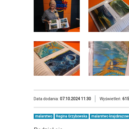
Data dodania:
07.10.2024 11:30
Wyświetleń:
61
malarstwo
Regina Grzybowska
malarstwo krajobrazow