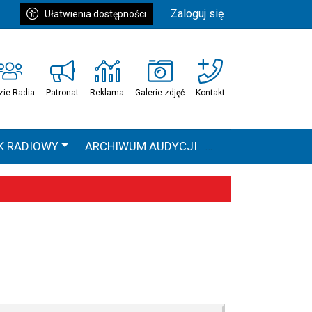
Zaloguj się
Ułatwienia dostępności
zie Radia
Patronat
Reklama
Galerie zdjęć
Kontakt
K RADIOWY
ARCHIWUM AUDYCJI
Ć
HEAVEN TOUR
 statystyki