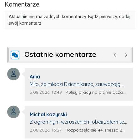
Komentarze
Aktualnie nie ma żadnych komentarzy. Bądź pierwszy, dodaj
swój komentarz.
Ostatnie komentarze
Poprzednie
Następ
Autor komentarza:
Ania
Treść komentarza:
Miło, że młodzi Dziennikarze, zauważają
młode talenty, które dopiero wkraczają
Data dodania komentarza:
Źródło komentarza:
5.08.2026, 12:49
Kulisy pracy na planie oczami młodego filmowca
na rynek pracy. Z niecierpliwością będę
czekała na rozwój kariery Kacpra i kolejny
Autor komentarza:
z nim wywiad, który przeprowadzi Pan
Michał kozyrski
Treść komentarza:
Artur.
Z ogromnym wzruszeniem obejrzałem ten
materiał. ❤️ Jestem naprawdę dumny z
Data dodania komentarza:
Źródło komentarza:
2.08.2026, 13:27
Rozpoczęła się 44. Piesza Zamojsko-Lubaczowska Pielgrzymka na Jasną Górę!
Ewy Selwy, że zdecydowała się podzielić