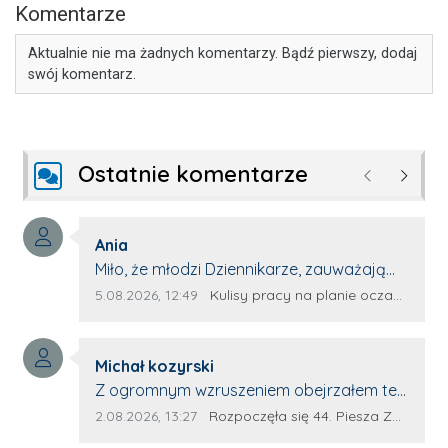
Komentarze
Aktualnie nie ma żadnych komentarzy. Bądź pierwszy, dodaj
swój komentarz.
Ostatnie komentarze
Poprzednie
Następ
Autor komentarza:
Ania
Treść komentarza:
Miło, że młodzi Dziennikarze, zauważają
młode talenty, które dopiero wkraczają
Data dodania komentarza:
Źródło komentarza:
5.08.2026, 12:49
Kulisy pracy na planie oczami młodego filmowca
na rynek pracy. Z niecierpliwością będę
czekała na rozwój kariery Kacpra i kolejny
Autor komentarza:
z nim wywiad, który przeprowadzi Pan
Michał kozyrski
Treść komentarza:
Artur.
Z ogromnym wzruszeniem obejrzałem ten
materiał. ❤️ Jestem naprawdę dumny z
Data dodania komentarza:
Źródło komentarza:
2.08.2026, 13:27
Rozpoczęła się 44. Piesza Zamojsko-Lubaczowska Pielgrzymka na Jasną Górę!
Ewy Selwy, że zdecydowała się podzielić