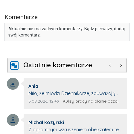
Komentarze
Aktualnie nie ma żadnych komentarzy. Bądź pierwszy, dodaj
swój komentarz.
Ostatnie komentarze
Poprzednie
Następ
Autor komentarza:
Ania
Treść komentarza:
Miło, że młodzi Dziennikarze, zauważają
młode talenty, które dopiero wkraczają
Data dodania komentarza:
Źródło komentarza:
5.08.2026, 12:49
Kulisy pracy na planie oczami młodego filmowca
na rynek pracy. Z niecierpliwością będę
czekała na rozwój kariery Kacpra i kolejny
Autor komentarza:
z nim wywiad, który przeprowadzi Pan
Michał kozyrski
Treść komentarza:
Artur.
Z ogromnym wzruszeniem obejrzałem ten