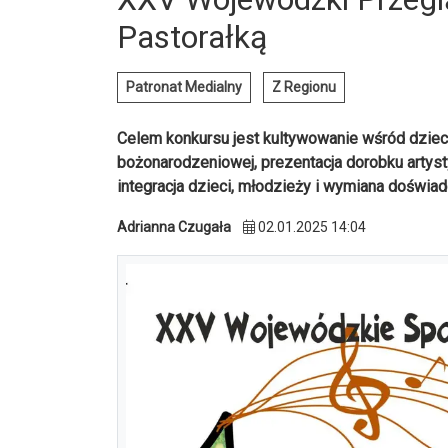
Pastorałką
Patronat Medialny
Z Regionu
Celem konkursu jest kultywowanie wśród dzieci
bożonarodzeniowej, prezentacja dorobku artys
integracja dzieci, młodzieży i wymiana doświa
Adrianna Czugała
02.01.2025 14:04