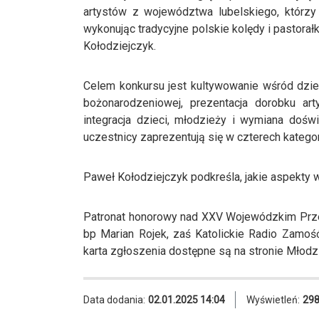
artystów z województwa lubelskiego, którzy
wykonując tradycyjne polskie kolędy i pastor
Kołodziejczyk.
Celem konkursu jest kultywowanie wśród dziec
bożonarodzeniowej, prezentacja dorobku ar
integracja dzieci, młodzieży i wymiana dośw
uczestnicy zaprezentują się w czterech kategor
Paweł Kołodziejczyk podkreśla, jakie aspekty w
Patronat honorowy nad XXV Wojewódzkim Przeg
bp Marian Rojek, zaś Katolickie Radio Zamoś
karta zgłoszenia dostępne są na stronie Mło
Data dodania:
02.01.2025 14:04
Wyświetleń:
29