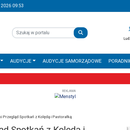
a 2026 09:53
Lud
AUDYCJE
AUDYCJE SAMORZĄDOWE
PORADNI
 GŁOS
AUDYCJE SPONSOROWANE
PRACA ZAMOŚ
REKLAMA
Wyjątkowe uroczystości już 9–10 maja
obilna Diecezji Zamojsko-Lubaczowskiej
iołach, ale większe zaangażowanie religijne – poznaliśmy diecezjalne
 Przegląd Spotkań z Kolędą i Pastorałką
d Spotkań z Kolędą i