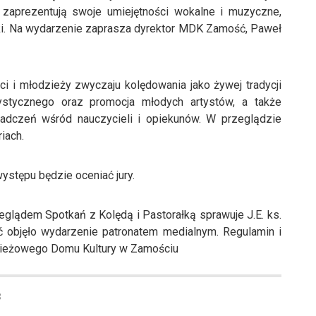
 zaprezentują swoje umiejętności wokalne i muzyczne,
ałki. Na wydarzenie zaprasza dyrektor MDK Zamość, Paweł
i i młodzieży zwyczaju kolędowania jako żywej tradycji
tystycznego oraz promocja młodych artystów, a także
iadczeń wśród nauczycieli i opiekunów. W przeglądzie
iach.
ystępu będzie oceniać jury.
lądem Spotkań z Kolędą i Pastorałką sprawuje J.E. ks.
ć objęło wydarzenie patronatem medialnym. Regulamin i
dzieżowego Domu Kultury w Zamościu
8