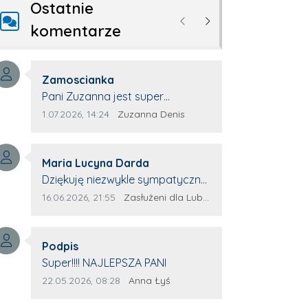
Ostatnie
Poprzednie
Następne
komentarze
Autor komentarza:
Zamoscianka
Treść komentarza:
Pani Zuzanna jest super
specjalistą. Korzystamy z moim
Data dodania komentarza:
Źródło komentarza:
1.07.2026, 14:24
Zuzanna Denis
pieskiem z jej pomocy i nigdy nas
nie zawiodła. Zawsze życzliwa,
Autor komentarza:
spokojna, cierpliwa.
Maria Lucyna Darda
Treść komentarza:
Dziękuję niezwykle sympatycznej
Pani redaktor Annie Niderla-
Data dodania komentarza:
Źródło komentarza:
16.06.2026, 21:55
Zasłużeni dla Lubyczy
Kadach za profesjonalnie
stawiane pytania i
Autor komentarza:
wyrozumiałość dla wyróżnionych
Podpis
Treść komentarza:
osób, którym trema odbierała
Super!!!! NAJLEPSZA PANI
głos.
Data dodania komentarza:
Źródło komentarza:
22.05.2026, 08:28
Anna Łyś