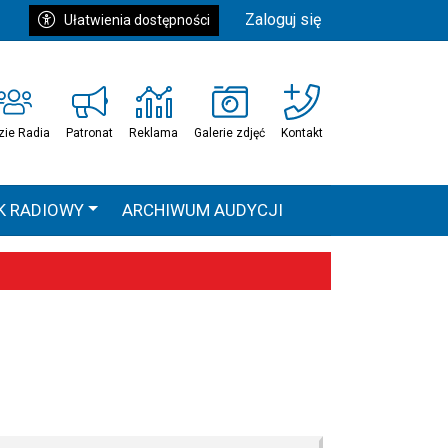
Zaloguj się
Ułatwienia dostępności
zie Radia
Patronat
Reklama
Galerie zdjęć
Kontakt
K RADIOWY
ARCHIWUM AUDYCJI
Ć
HEAVEN TOUR
 statystyki