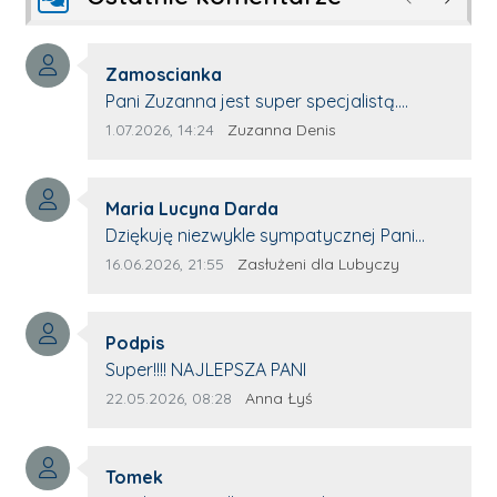
Poprzednie
Następ
Autor komentarza:
Zamoscianka
Treść komentarza:
Pani Zuzanna jest super specjalistą.
Korzystamy z moim pieskiem z jej pomocy
Data dodania komentarza:
Źródło komentarza:
1.07.2026, 14:24
Zuzanna Denis
i nigdy nas nie zawiodła. Zawsze życzliwa,
spokojna, cierpliwa.
Autor komentarza:
Maria Lucyna Darda
Treść komentarza:
Dziękuję niezwykle sympatycznej Pani
redaktor Annie Niderla-Kadach za
Data dodania komentarza:
Źródło komentarza:
16.06.2026, 21:55
Zasłużeni dla Lubyczy
profesjonalnie stawiane pytania i
wyrozumiałość dla wyróżnionych osób,
Autor komentarza:
którym trema odbierała głos.
Podpis
Treść komentarza:
Super!!!! NAJLEPSZA PANI
Data dodania komentarza:
Źródło komentarza:
22.05.2026, 08:28
Anna Łyś
Autor komentarza:
Tomek