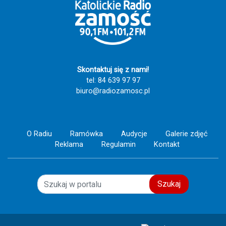
rok w Tereszpolu Szczęść Boże i Ave
Maryja!!!!! 🕊️ 🤱 ❤️‍🔥 🙏
Skontaktuj się z nami!
tel: 84 639 97 97
biuro@radiozamosc.pl
O Radiu
Ramówka
Audycje
Galerie zdjęć
Reklama
Regulamin
Kontakt
Szukaj