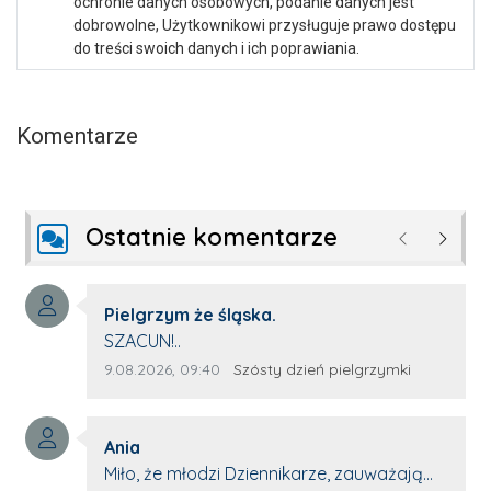
ochronie danych osobowych, podanie danych jest
dobrowolne, Użytkownikowi przysługuje prawo dostępu
do treści swoich danych i ich poprawiania.
Komentarze
Ostatnie komentarze
Poprzednie
Następ
Autor komentarza:
Pielgrzym że śląska.
Treść komentarza:
SZACUN!..
Data dodania komentarza:
Źródło komentarza:
9.08.2026, 09:40
Szósty dzień pielgrzymki
Autor komentarza:
Ania
Treść komentarza:
Miło, że młodzi Dziennikarze, zauważają