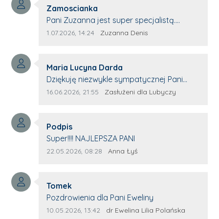
Autor komentarza:
Zamoscianka
Treść komentarza:
Pani Zuzanna jest super specjalistą.
Korzystamy z moim pieskiem z jej pomocy
Data dodania komentarza:
Źródło komentarza:
1.07.2026, 14:24
Zuzanna Denis
i nigdy nas nie zawiodła. Zawsze życzliwa,
spokojna, cierpliwa.
Autor komentarza:
Maria Lucyna Darda
Treść komentarza:
Dziękuję niezwykle sympatycznej Pani
redaktor Annie Niderla-Kadach za
Data dodania komentarza:
Źródło komentarza:
16.06.2026, 21:55
Zasłużeni dla Lubyczy
profesjonalnie stawiane pytania i
wyrozumiałość dla wyróżnionych osób,
Autor komentarza:
którym trema odbierała głos.
Podpis
Treść komentarza:
Super!!!! NAJLEPSZA PANI
Data dodania komentarza:
Źródło komentarza:
22.05.2026, 08:28
Anna Łyś
Autor komentarza:
Tomek
Treść komentarza:
Pozdrowienia dla Pani Eweliny
Data dodania komentarza:
Źródło komentarza:
10.05.2026, 13:42
dr Ewelina Lilia Polańska