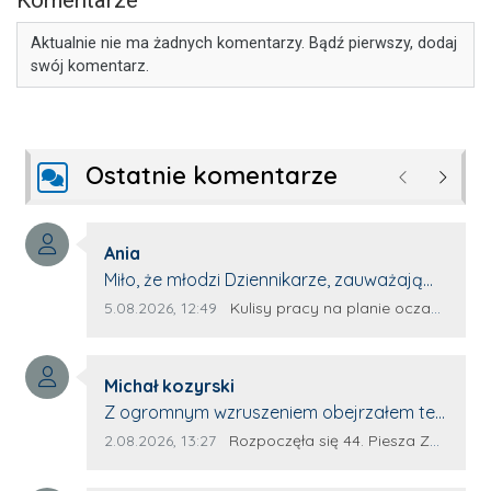
Komentarze
Aktualnie nie ma żadnych komentarzy. Bądź pierwszy, dodaj
swój komentarz.
Ostatnie komentarze
Poprzednie
Następ
Autor komentarza:
Ania
Treść komentarza:
Miło, że młodzi Dziennikarze, zauważają
młode talenty, które dopiero wkraczają
Data dodania komentarza:
Źródło komentarza:
5.08.2026, 12:49
Kulisy pracy na planie oczami młodego filmowca
na rynek pracy. Z niecierpliwością będę
czekała na rozwój kariery Kacpra i kolejny
Autor komentarza:
z nim wywiad, który przeprowadzi Pan
Michał kozyrski
Treść komentarza:
Artur.
Z ogromnym wzruszeniem obejrzałem ten
materiał. ❤️ Jestem naprawdę dumny z
Data dodania komentarza:
Źródło komentarza:
2.08.2026, 13:27
Rozpoczęła się 44. Piesza Zamojsko-Lubaczowska Pielgrzymka na Jasną Górę!
Ewy Selwy, że zdecydowała się podzielić