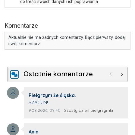
do treści swoich danych i ich poprawiania.
Komentarze
Aktualnie nie ma żadnych komentarzy. Bądź pierwszy, dodaj
swój komentarz.
Ostatnie komentarze
Poprzednie
Następ
Autor komentarza:
Pielgrzym że śląska.
Treść komentarza:
SZACUN!..
Data dodania komentarza:
Źródło komentarza:
9.08.2026, 09:40
Szósty dzień pielgrzymki
Autor komentarza:
Ania