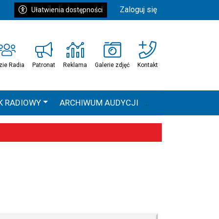
Zaloguj się
Ułatwienia dostępności
zie Radia
Patronat
Reklama
Galerie zdjęć
Kontakt
K RADIOWY
ARCHIWUM AUDYCJI
Ć
HEAVEN TOUR
 statystyki