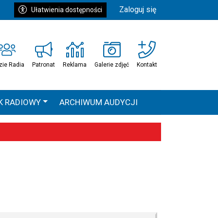
Zaloguj się
Ułatwienia dostępności
zie Radia
Patronat
Reklama
Galerie zdjęć
Kontakt
K RADIOWY
ARCHIWUM AUDYCJI
Ć
HEAVEN TOUR
 statystyki