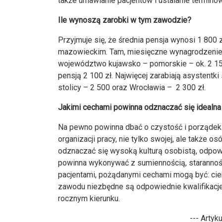
także umawianie pacjentów i ustalanie terminów
Ile wynoszą zarobki w tym zawodzie?
Przyjmuje się, że średnia pensja wynosi 1 800 
mazowieckim. Tam, miesięczne wynagrodzenie wy
województwo kujawsko – pomorskie – ok. 2 150 
pensją 2 100 zł. Najwięcej zarabiają asystentki 
stolicy – 2 500 oraz Wrocławia – 2 300 zł.
Jakimi cechami powinna odznaczać się idealna
Na pewno powinna dbać o czystość i porządek 
organizacji pracy, nie tylko swojej, ale także o
odznaczać się wysoką kulturą osobistą, odpow
powinna wykonywać z sumiennością, starannoś
pacjentami, pożądanymi cechami mogą być: cie
zawodu niezbędne są odpowiednie kwalifikacje
rocznym kierunku.
--- Artyk