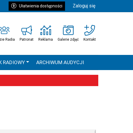
Zaloguj się
Ułatwienia dostępności
zie Radia
Patronat
Reklama
Galerie zdjęć
Kontakt
K RADIOWY
ARCHIWUM AUDYCJI
Ć
HEAVEN TOUR
 statystyki