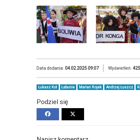
Data dodania:
04.02.2025 09:07
Wyświetleń:
42
Łukasz Kot
Łabunie
Marian Rojek
Andrzej Łuszcz
K
Podziel się
Napisz komentarz