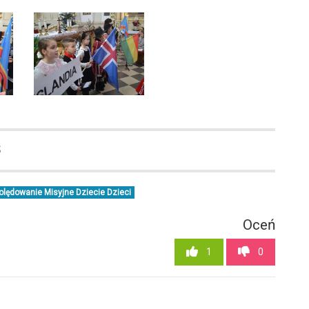
5
olędowanie Misyjne Dziecie Dzieci
Oceń
1
0