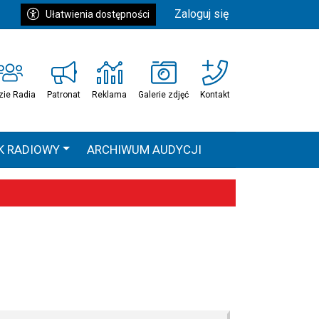
Zaloguj się
Ułatwienia dostępności
zie Radia
Patronat
Reklama
Galerie zdjęć
Kontakt
K RADIOWY
ARCHIWUM AUDYCJI
Ć
HEAVEN TOUR
 statystyki