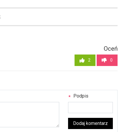
2
Oceń
2
0
Podpis
Dodaj komentarz