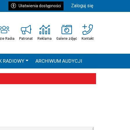
Zaloguj się
Ułatwienia dostępności
zie Radia
Patronat
Reklama
Galerie zdjęć
Kontakt
K RADIOWY
ARCHIWUM AUDYCJI
Ć
HEAVEN TOUR
 statystyki