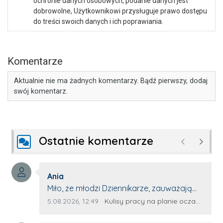
ochronie danych osobowych, podanie danych jest
dobrowolne, Użytkownikowi przysługuje prawo dostępu
do treści swoich danych i ich poprawiania.
Komentarze
Aktualnie nie ma żadnych komentarzy. Bądź pierwszy, dodaj
swój komentarz.
Ostatnie komentarze
Poprzednie
Następ
Autor komentarza:
Ania
Treść komentarza:
Miło, że młodzi Dziennikarze, zauważają
młode talenty, które dopiero wkraczają
Data dodania komentarza:
Źródło komentarza:
5.08.2026, 12:49
Kulisy pracy na planie oczami młodego filmowca
na rynek pracy. Z niecierpliwością będę