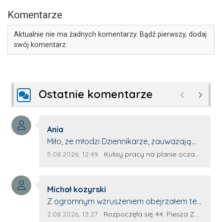
Komentarze
Aktualnie nie ma żadnych komentarzy. Bądź pierwszy, dodaj
swój komentarz.
Ostatnie komentarze
Poprzednie
Następ
Autor komentarza:
Ania
Treść komentarza:
Miło, że młodzi Dziennikarze, zauważają
młode talenty, które dopiero wkraczają
Data dodania komentarza:
Źródło komentarza:
5.08.2026, 12:49
Kulisy pracy na planie oczami młodego filmowca
na rynek pracy. Z niecierpliwością będę
czekała na rozwój kariery Kacpra i kolejny
Autor komentarza:
z nim wywiad, który przeprowadzi Pan
Michał kozyrski
Treść komentarza:
Artur.
Z ogromnym wzruszeniem obejrzałem ten
materiał. ❤️ Jestem naprawdę dumny z
Data dodania komentarza:
Źródło komentarza:
2.08.2026, 13:27
Rozpoczęła się 44. Piesza Zamojsko-Lubaczowska Pielgrzymka na Jasną Górę!