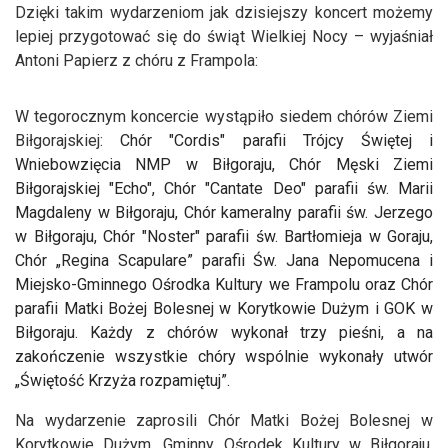
Dzięki takim wydarzeniom jak dzisiejszy koncert możemy
lepiej przygotować się do świąt Wielkiej Nocy – wyjaśniał
Antoni Papierz z chóru z Frampola:
W tegorocznym koncercie wystąpiło siedem chórów Ziemi
Biłgorajskiej:
Chór "Cordis" parafii Trójcy Świętej i
Wniebowzięcia NMP w Biłgoraju, Chór Męski Ziemi
Biłgorajskiej "Echo", Chór "Cantate Deo" parafii św. Marii
Magdaleny w Biłgoraju, Chór kameralny parafii św. Jerzego
w Biłgoraju, Chór "Noster" parafii św. Bartłomieja w Goraju,
Chór „Regina Scapulare” parafii Św. Jana Nepomucena i
Miejsko-Gminnego Ośrodka Kultury we Frampolu oraz Chór
parafii Matki Bożej Bolesnej w Korytkowie Dużym i GOK w
Biłgoraju. Każdy z chórów wykonał trzy pieśni, a na
zakończenie wszystkie chóry wspólnie wykonały utwór
„Świętość Krzyża rozpamiętuj”.
Na wydarzenie zaprosili Chór Matki Bożej Bolesnej w
Korytkowie Dużym, Gminny Ośrodek Kultury w Biłgoraju,