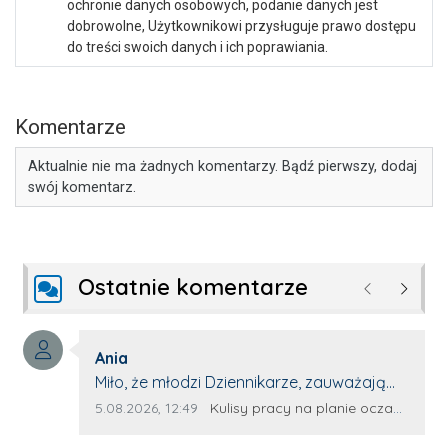
ochronie danych osobowych, podanie danych jest
dobrowolne, Użytkownikowi przysługuje prawo dostępu
do treści swoich danych i ich poprawiania.
Komentarze
Aktualnie nie ma żadnych komentarzy. Bądź pierwszy, dodaj
swój komentarz.
Ostatnie komentarze
Poprzednie
Następ
Autor komentarza:
Ania
Treść komentarza:
Miło, że młodzi Dziennikarze, zauważają
młode talenty, które dopiero wkraczają
Data dodania komentarza:
Źródło komentarza:
5.08.2026, 12:49
Kulisy pracy na planie oczami młodego filmowca
na rynek pracy. Z niecierpliwością będę