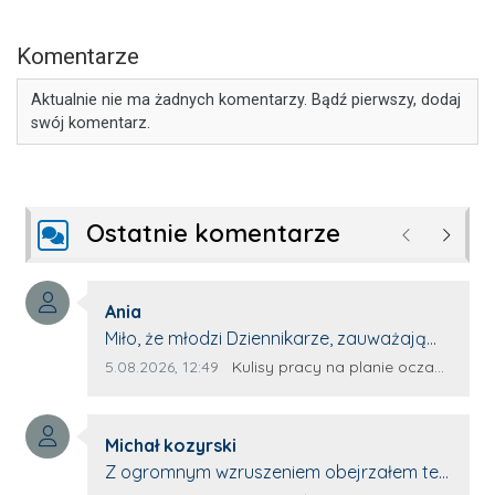
Komentarze
Aktualnie nie ma żadnych komentarzy. Bądź pierwszy, dodaj
swój komentarz.
Ostatnie komentarze
Poprzednie
Następ
Autor komentarza:
Ania
Treść komentarza:
Miło, że młodzi Dziennikarze, zauważają
młode talenty, które dopiero wkraczają
Data dodania komentarza:
Źródło komentarza:
5.08.2026, 12:49
Kulisy pracy na planie oczami młodego filmowca
na rynek pracy. Z niecierpliwością będę
czekała na rozwój kariery Kacpra i kolejny
Autor komentarza:
z nim wywiad, który przeprowadzi Pan
Michał kozyrski
Treść komentarza:
Artur.
Z ogromnym wzruszeniem obejrzałem ten