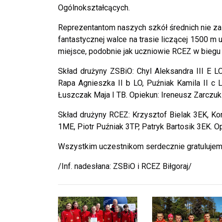
Ogólnokształcących.
Reprezentantom naszych szkół średnich nie z
fantastycznej walce na trasie liczącej 1500 m 
miejsce, podobnie jak uczniowie RCEZ w biegu
Skład drużyny ZSBiO: Chyl Aleksandra III E LO
Rapa Agnieszka II b LO, Puźniak Kamila II c L
Łuszczak Maja I TB. Opiekun: Ireneusz Zarczuk
Skład drużyny RCEZ: Krzysztof Bielak 3EK, Ko
1ME, Piotr Puźniak 3TP, Patryk Bartosik 3EK. 
Wszystkim uczestnikom serdecznie gratuluje
/Inf. nadesłana: ZSBiO i RCEZ Biłgoraj/