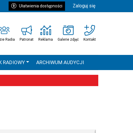
Zaloguj się
Ułatwienia dostępności
zie Radia
Patronat
Reklama
Galerie zdjęć
Kontakt
K RADIOWY
ARCHIWUM AUDYCJI
Ć
HEAVEN TOUR
 statystyki