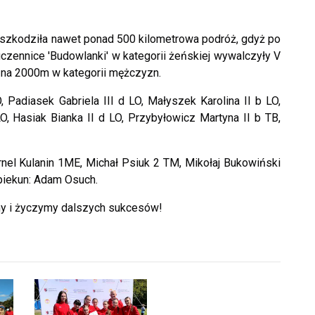
aszkodziła nawet ponad 500 kilometrowa podróż, gdyż po
uczennice 'Budowlanki' w kategorii żeńskiej wywalczyły V
 na 2000m w kategorii mężczyzn.
, Padiasek Gabriela III d LO, Małyszek Karolina II b LO,
O, Hasiak Bianka II d LO, Przybyłowicz Martyna II b TB,
rnel Kulanin 1ME, Michał Psiuk 2 TM, Mikołaj Bukowiński
Opiekun: Adam Osuch.
my i życzymy dalszych sukcesów!