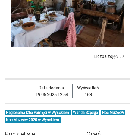
Liczba zdjęć: 57
Data dodania:
Wyświetleń:
19.05.2025 12:54
163
Regionalna Izba Pamięci w Wysokiem
Wanda Szpuga
Noc Muzeów
Noc Muzeów 2025 w Wysokiem
Podziel się
Oceń