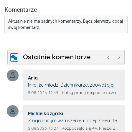
Komentarze
Aktualnie nie ma żadnych komentarzy. Bądź pierwszy, dodaj
swój komentarz.
Ostatnie komentarze
Poprzednie
Następ
Autor komentarza:
Ania
Treść komentarza:
Miło, że młodzi Dziennikarze, zauważają
młode talenty, które dopiero wkraczają
Data dodania komentarza:
Źródło komentarza:
5.08.2026, 12:49
Kulisy pracy na planie oczami młodego filmowca
na rynek pracy. Z niecierpliwością będę
czekała na rozwój kariery Kacpra i kolejny
Autor komentarza:
z nim wywiad, który przeprowadzi Pan
Michał kozyrski
Treść komentarza:
Artur.
Z ogromnym wzruszeniem obejrzałem ten
materiał. ❤️ Jestem naprawdę dumny z
Data dodania komentarza:
Źródło komentarza:
2.08.2026, 13:27
Rozpoczęła się 44. Piesza Zamojsko-Lubaczowska Pielgrzymka na Jasną Górę!