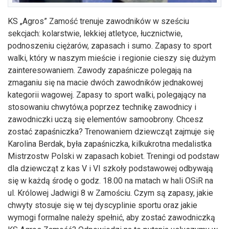
KS „Agros” Zamość trenuje zawodników w sześciu
sekcjach: kolarstwie, lekkiej atletyce, łucznictwie,
podnoszeniu ciężarów, zapasach i sumo. Zapasy to sport
walki, który w naszym mieście i regionie cieszy się dużym
zainteresowaniem. Zawody zapaśnicze polegają na
zmaganiu się na macie dwóch zawodników jednakowej
kategorii wagowej. Zapasy to sport walki, polegający na
stosowaniu chwytów,a poprzez technikę zawodnicy i
zawodniczki uczą się elementów samoobrony. Chcesz
zostać zapaśniczka? Trenowaniem dziewcząt zajmuje się
Karolina Berdak, była zapaśniczka, kilkukrotna medalistka
Mistrzostw Polski w zapasach kobiet. Treningi od podstaw
dla dziewcząt z kas V i VI szkoły podstawowej odbywają
się w każdą środę o godz. 18.00 na matach w hali OSiR na
ul. Królowej Jadwigi 8 w Zamościu. Czym są zapasy, jakie
chwyty stosuje się w tej dyscyplinie sportu oraz jakie
wymogi formalne należy spełnić, aby zostać zawodniczką