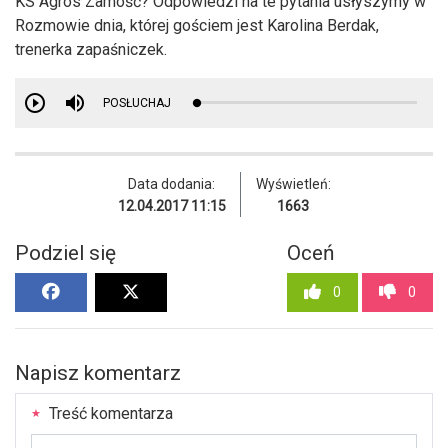
KS Agros Zamość? Odpowiedzi na te pytania usłyszymy w
Rozmowie dnia, której gościem jest Karolina Berdak,
trenerka zapaśniczek.
POSŁUCHAJ
Data dodania:
Wyświetleń:
12.04.2017 11:15
1663
Podziel się
Oceń
0
0
Napisz komentarz
Treść komentarza