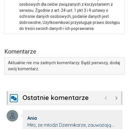
osobowych dla celów związanych z korzystaniem z
serwisu. Zgodnie z art. 24 ust. 1 pkt 3 i 4 ustawy o
ochronie danych osobowych, podanie danych jest
dobrowolne, Użytkownikowi przysługuje prawo dostępu
do treści swoich danych i ich poprawiania.
Komentarze
Aktualnie nie ma żadnych komentarzy. Bądź pierwszy, dodaj
swój komentarz.
Ostatnie komentarze
Poprzednie
Następ
Autor komentarza:
Ania
Treść komentarza:
Miło, że młodzi Dziennikarze, zauważają