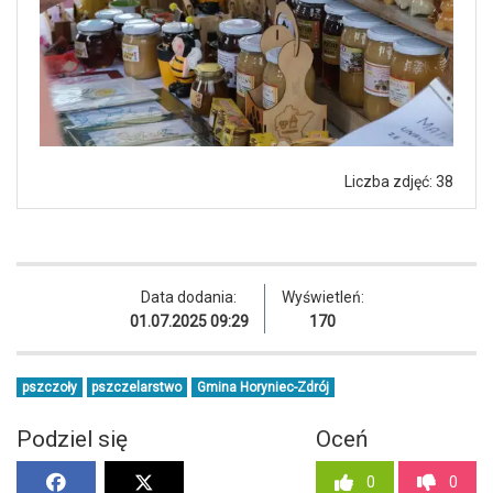
Liczba zdjęć: 38
Data dodania:
Wyświetleń:
01.07.2025 09:29
170
pszczoły
pszczelarstwo
Gmina Horyniec-Zdrój
Podziel się
Oceń
0
0