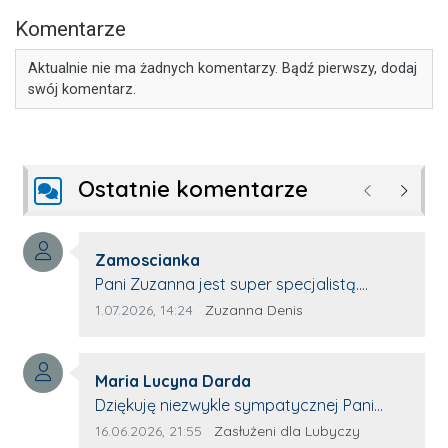
Komentarze
Aktualnie nie ma żadnych komentarzy. Bądź pierwszy, dodaj
swój komentarz.
Ostatnie komentarze
Poprzednie
Następ
Autor komentarza:
Zamoscianka
Treść komentarza:
Pani Zuzanna jest super specjalistą.
Korzystamy z moim pieskiem z jej pomocy
Data dodania komentarza:
Źródło komentarza:
1.07.2026, 14:24
Zuzanna Denis
i nigdy nas nie zawiodła. Zawsze życzliwa,
spokojna, cierpliwa.
Autor komentarza:
Maria Lucyna Darda
Treść komentarza:
Dziękuję niezwykle sympatycznej Pani
redaktor Annie Niderla-Kadach za
Data dodania komentarza:
Źródło komentarza:
16.06.2026, 21:55
Zasłużeni dla Lubyczy