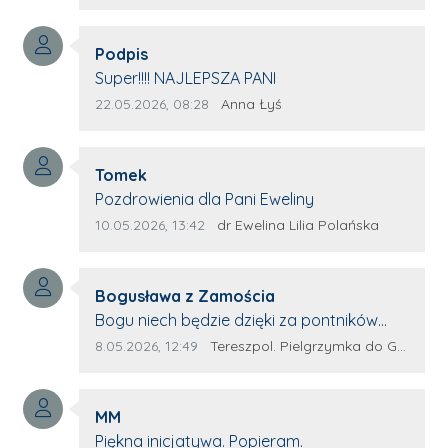
profesjonalnie stawiane pytania i
wyrozumiałość dla wyróżnionych osób,
Autor komentarza:
którym trema odbierała głos.
Podpis
Treść komentarza:
Super!!!! NAJLEPSZA PANI
Data dodania komentarza:
Źródło komentarza:
22.05.2026, 08:28
Anna Łyś
Autor komentarza:
Tomek
Treść komentarza:
Pozdrowienia dla Pani Eweliny
Data dodania komentarza:
Źródło komentarza:
10.05.2026, 13:42
dr Ewelina Lilia Polańska
Autor komentarza:
Bogusława z Zamościa
Treść komentarza:
Bogu niech będzie dzięki za pontników
Terespola Wyglądają jak kolorowe ptaki
Data dodania komentarza:
Źródło komentarza:
8.05.2026, 12:49
Tereszpol. Pielgrzymka do Górecka Kościelnego
Przydało by się więcej takich zagorzałych
pontników Można by było za rok połączyć
Autor komentarza:
siły. Wsteczny że z innych parafii dojadą
MM
Treść komentarza:
potnicy. Wszystko w wolność dzieci
Piękna inicjatywa. Popieram.