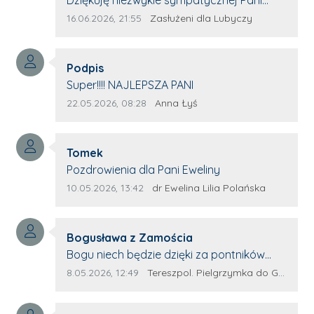
redaktor Annie Niderla-Kadach za
Data dodania komentarza:
Źródło komentarza:
16.06.2026, 21:55
Zasłużeni dla Lubyczy
profesjonalnie stawiane pytania i
wyrozumiałość dla wyróżnionych osób,
Autor komentarza:
którym trema odbierała głos.
Podpis
Treść komentarza:
Super!!!! NAJLEPSZA PANI
Data dodania komentarza:
Źródło komentarza:
22.05.2026, 08:28
Anna Łyś
Autor komentarza:
Tomek
Treść komentarza:
Pozdrowienia dla Pani Eweliny
Data dodania komentarza:
Źródło komentarza:
10.05.2026, 13:42
dr Ewelina Lilia Polańska
Autor komentarza:
Bogusława z Zamościa
Treść komentarza:
Bogu niech będzie dzięki za pontników
Terespola Wyglądają jak kolorowe ptaki
Data dodania komentarza:
Źródło komentarza:
8.05.2026, 12:49
Tereszpol. Pielgrzymka do Górecka Kościelnego
Przydało by się więcej takich zagorzałych
pontników Można by było za rok połączyć