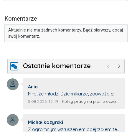
Komentarze
Aktualnie nie ma żadnych komentarzy. Bądź pierwszy, dodaj
swój komentarz.
Ostatnie komentarze
Poprzednie
Następ
Autor komentarza:
Ania
Treść komentarza:
Miło, że młodzi Dziennikarze, zauważają
młode talenty, które dopiero wkraczają
Data dodania komentarza:
Źródło komentarza:
5.08.2026, 12:49
Kulisy pracy na planie oczami młodego filmowca
na rynek pracy. Z niecierpliwością będę
czekała na rozwój kariery Kacpra i kolejny
Autor komentarza:
z nim wywiad, który przeprowadzi Pan
Michał kozyrski
Treść komentarza:
Artur.
Z ogromnym wzruszeniem obejrzałem ten