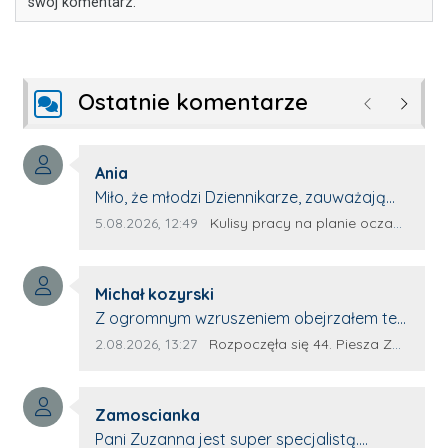
swój komentarz.
Ostatnie komentarze
Poprzednie
Następ
Autor komentarza:
Ania
Treść komentarza:
Miło, że młodzi Dziennikarze, zauważają
młode talenty, które dopiero wkraczają
Data dodania komentarza:
Źródło komentarza:
5.08.2026, 12:49
Kulisy pracy na planie oczami młodego filmowca
na rynek pracy. Z niecierpliwością będę
czekała na rozwój kariery Kacpra i kolejny
Autor komentarza:
z nim wywiad, który przeprowadzi Pan
Michał kozyrski
Treść komentarza:
Artur.
Z ogromnym wzruszeniem obejrzałem ten
materiał. ❤️ Jestem naprawdę dumny z
Data dodania komentarza:
Źródło komentarza:
2.08.2026, 13:27
Rozpoczęła się 44. Piesza Zamojsko-Lubaczowska Pielgrzymka na Jasną Górę!
Ewy Selwy, że zdecydowała się podzielić
swoim świadectwem. To wymaga odwagi,
Autor komentarza:
pokory i wielkiego serca. Takie osoby
Zamoscianka
Treść komentarza:
pokazują, że pielgrzymka nie jest tylko
Pani Zuzanna jest super specjalistą.