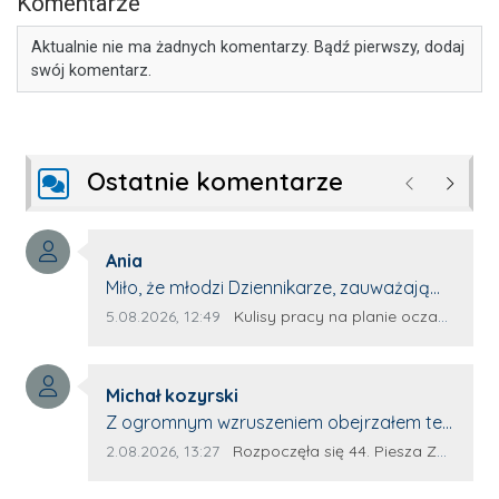
Komentarze
Aktualnie nie ma żadnych komentarzy. Bądź pierwszy, dodaj
swój komentarz.
Ostatnie komentarze
Poprzednie
Następ
Autor komentarza:
Ania
Treść komentarza:
Miło, że młodzi Dziennikarze, zauważają
młode talenty, które dopiero wkraczają
Data dodania komentarza:
Źródło komentarza:
5.08.2026, 12:49
Kulisy pracy na planie oczami młodego filmowca
na rynek pracy. Z niecierpliwością będę
czekała na rozwój kariery Kacpra i kolejny
Autor komentarza:
z nim wywiad, który przeprowadzi Pan
Michał kozyrski
Treść komentarza:
Artur.
Z ogromnym wzruszeniem obejrzałem ten
materiał. ❤️ Jestem naprawdę dumny z
Data dodania komentarza:
Źródło komentarza:
2.08.2026, 13:27
Rozpoczęła się 44. Piesza Zamojsko-Lubaczowska Pielgrzymka na Jasną Górę!
Ewy Selwy, że zdecydowała się podzielić