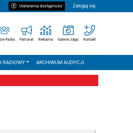
Zaloguj się
Ułatwienia dostępności
zie Radia
Patronat
Reklama
Galerie zdjęć
Kontakt
K RADIOWY
ARCHIWUM AUDYCJI
Ć
HEAVEN TOUR
 statystyki