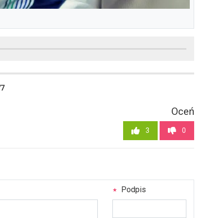
77
Oceń
3
0
Podpis