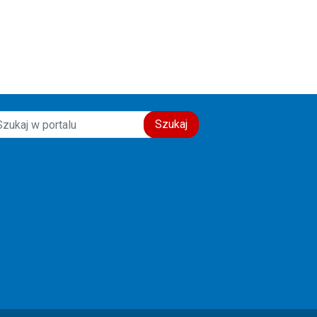
świadectwo wiary, nadziei i
miłości do drugiego człowieka.
Szczęść Boże! 🙏💙
Szukaj