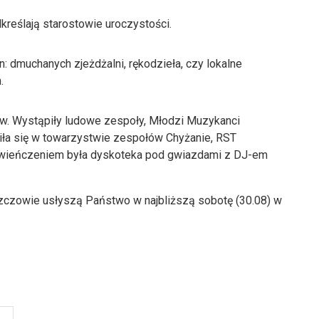
reślają starostowie uroczystości.
in: dmuchanych zjeżdżalni, rękodzieła, czy lokalne
.
ów. Wystąpiły ludowe zespoły, Młodzi Muzykanci
wiła się w towarzystwie zespołów Chyżanie, RST
ieńczeniem była dyskoteka pod gwiazdami z DJ-em
zczowie usłyszą Państwo w najbliższą sobotę (30.08) w