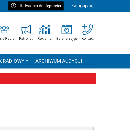
Zaloguj się
Ułatwienia dostępności
zie Radia
Patronat
Reklama
Galerie zdjęć
Kontakt
K RADIOWY
ARCHIWUM AUDYCJI
Ć
HEAVEN TOUR
 statystyki