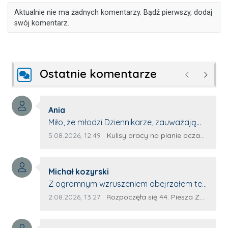
Aktualnie nie ma żadnych komentarzy. Bądź pierwszy, dodaj
swój komentarz.
Ostatnie komentarze
Poprzednie
Następ
Autor komentarza:
Ania
Treść komentarza:
Miło, że młodzi Dziennikarze, zauważają
młode talenty, które dopiero wkraczają
Data dodania komentarza:
Źródło komentarza:
5.08.2026, 12:49
Kulisy pracy na planie oczami młodego filmowca
na rynek pracy. Z niecierpliwością będę
czekała na rozwój kariery Kacpra i kolejny
Autor komentarza:
z nim wywiad, który przeprowadzi Pan
Michał kozyrski
Treść komentarza:
Artur.
Z ogromnym wzruszeniem obejrzałem ten
materiał. ❤️ Jestem naprawdę dumny z
Data dodania komentarza:
Źródło komentarza:
2.08.2026, 13:27
Rozpoczęła się 44. Piesza Zamojsko-Lubaczowska Pielgrzymka na Jasną Górę!
Ewy Selwy, że zdecydowała się podzielić
swoim świadectwem. To wymaga odwagi,