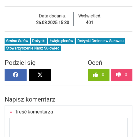
Data dodania:
Wyświetleń:
26.08.2025 15:30
401
Gmina Sułów
Dożynki
święto plonów
Dożynki Gminne w Sułowcu
Stowarzyszenie Nasz Sułowiec
Podziel się
Oceń
0
0
Napisz komentarz
Treść komentarza