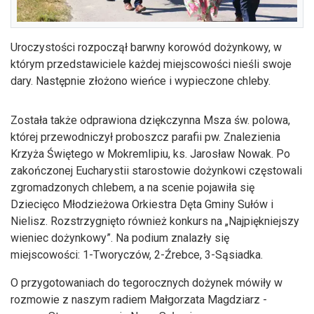
Uroczystości rozpoczął barwny korowód dożynkowy, w
którym przedstawiciele każdej miejscowości nieśli swoje
dary. Następnie złożono wieńce i wypieczone chleby.
Została także odprawiona dziękczynna Msza św. polowa,
której przewodniczył proboszcz parafii pw. Znalezienia
Krzyża Świętego w Mokremlipiu, ks. Jarosław Nowak. Po
zakończonej Eucharystii starostowie dożynkowi częstowali
zgromadzonych chlebem, a na scenie pojawiła się
Dziecięco Młodzieżowa Orkiestra Dęta Gminy Sułów i
Nielisz. Rozstrzygnięto również konkurs na „Najpiękniejszy
wieniec dożynkowy”. Na podium znalazły się
miejscowości: 1-Tworyczów, 2-Źrebce, 3-Sąsiadka.
O przygotowaniach do tegorocznych dożynek mówiły w
rozmowie z naszym radiem Małgorzata Magdziarz -