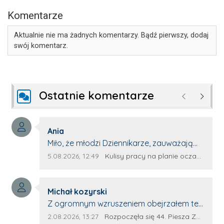
Komentarze
Aktualnie nie ma żadnych komentarzy. Bądź pierwszy, dodaj
swój komentarz.
Ostatnie komentarze
Poprzednie
Następ
Autor komentarza:
Ania
Treść komentarza:
Miło, że młodzi Dziennikarze, zauważają
młode talenty, które dopiero wkraczają
Data dodania komentarza:
Źródło komentarza:
5.08.2026, 12:49
Kulisy pracy na planie oczami młodego filmowca
na rynek pracy. Z niecierpliwością będę
czekała na rozwój kariery Kacpra i kolejny
Autor komentarza:
z nim wywiad, który przeprowadzi Pan
Michał kozyrski
Treść komentarza:
Artur.
Z ogromnym wzruszeniem obejrzałem ten
materiał. ❤️ Jestem naprawdę dumny z
Data dodania komentarza:
Źródło komentarza:
2.08.2026, 13:27
Rozpoczęła się 44. Piesza Zamojsko-Lubaczowska Pielgrzymka na Jasną Górę!