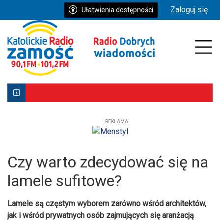
Przejdź do głównych treści
Przejdź do wyszukiwarki
Przejdź do głównego menu
Zaloguj się
Ułatwienia dostępności
enu
Prz
REKLAMA
Biłgoraj z Patronką. Wyjątkowe uroczystości już 9–10 ma
Powstała aplikacja mobilna Diecezji Zamojsko-Lubaczows
Mniej wiernych w kościołach, ale większe zaangażowanie re
Czy warto zdecydować się na
lamele sufitowe?
Lamele są częstym wyborem zarówno wśród architektów,
jak i wśród prywatnych osób zajmujących się aranżacją