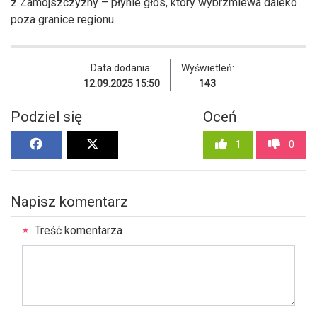
z Zamojszczyzny – płynie głos, który wybrzmiewa daleko
poza granice regionu.
Data dodania:
Wyświetleń:
12.09.2025 15:50
143
Podziel się
Oceń
1
0
Napisz komentarz
Treść komentarza